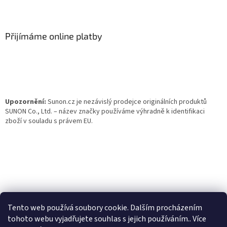
Z
á
p
a
Přijímáme online platby
t
í
Upozornění:
Sunon.cz je nezávislý prodejce originálních produktů
SUNON Co., Ltd. – název značky používáme výhradně k identifikaci
zboží v souladu s právem EU.
Tento web používá soubory cookie. Dalším procházením
tohoto webu vyjadřujete souhlas s jejich používáním.. Více