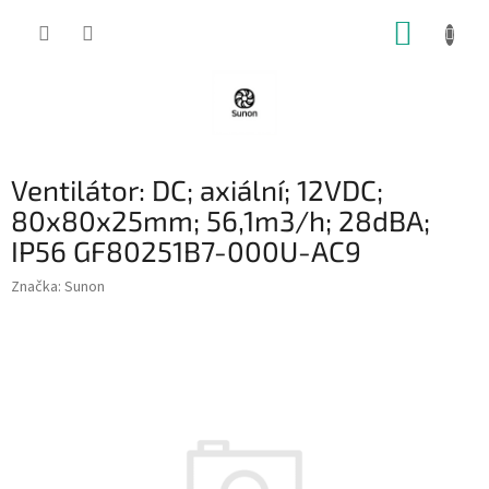
Přejít
NÁKUP
na
obsah
KOŠÍK
Ventilátor: DC; axiální; 12VDC;
80x80x25mm; 56,1m3/h; 28dBA;
IP56 GF80251B7-000U-AC9
Značka:
Sunon