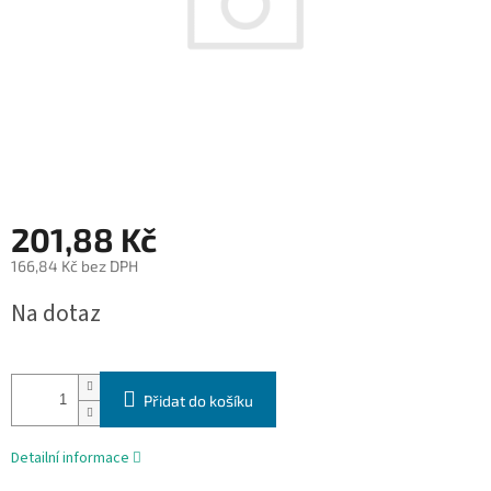
201,88 Kč
166,84 Kč bez DPH
Měrná
Na dotaz
cena:
Přidat do košíku
Detailní informace