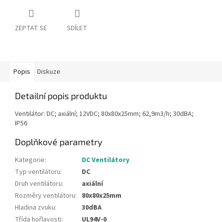
ZEPTAT SE
SDÍLET
Popis
Diskuze
Detailní popis produktu
Ventilátor: DC; axiální; 12VDC; 80x80x25mm; 62,9m3/h; 30dBA;
IP56
Doplňkové parametry
Kategorie
:
DC Ventilátory
Typ ventilátoru
:
DC
Druh ventilátoru
:
axiální
Rozměry ventilátoru
:
80x80x25mm
Hladina zvuku
:
30dBA
Třída hořlavosti
:
UL94V-0