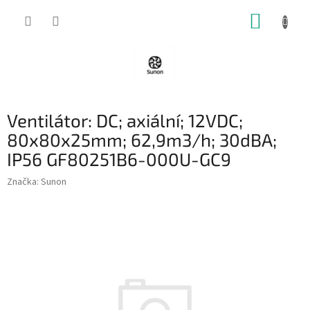
Přejít
NÁKUP
na
obsah
KOŠÍK
Ventilátor: DC; axiální; 12VDC;
80x80x25mm; 62,9m3/h; 30dBA;
IP56 GF80251B6-000U-GC9
Značka:
Sunon