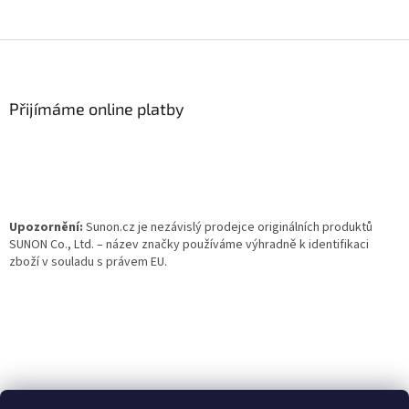
Z
á
p
a
Přijímáme online platby
t
í
Upozornění:
Sunon.cz je nezávislý prodejce originálních produktů
SUNON Co., Ltd. – název značky používáme výhradně k identifikaci
zboží v souladu s právem EU.