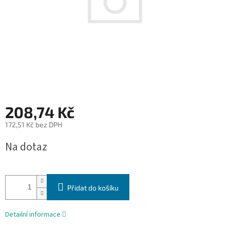
208,74 Kč
172,51 Kč bez DPH
Měrná
Na dotaz
cena:
Přidat do košíku
Detailní informace