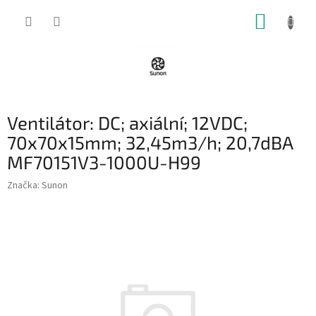
Přejít
NÁKUP
na
obsah
KOŠÍK
Ventilátor: DC; axiální; 12VDC;
70x70x15mm; 32,45m3/h; 20,7dBA
MF70151V3-1000U-H99
Značka:
Sunon