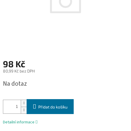
98 Kč
80,99 Kč bez DPH
Měrná
Na dotaz
cena:
Přidat do košíku
Detailní informace