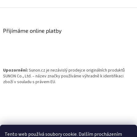
Z
á
p
a
Přijímáme online platby
t
í
Upozornění:
Sunon.cz je nezávislý prodejce originálních produktů
SUNON Co., Ltd. – název značky používáme výhradně k identifikaci
zboží v souladu s právem EU.
Tento web používá soubory cookie. Dalším procházením