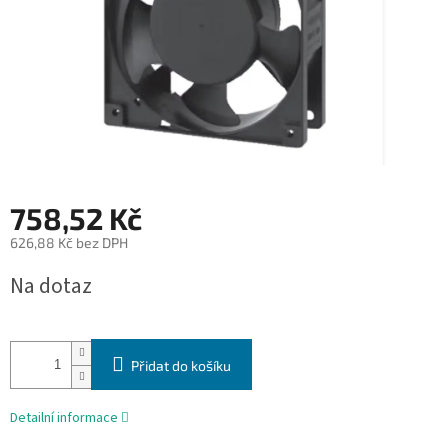
758,52 Kč
626,88 Kč bez DPH
Měrná
Na dotaz
cena:
Přidat do košíku
Detailní informace