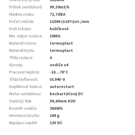
Jmenovitý proud
:
1610mA
Průtok ventilátorů
:
99,39m3/h
Hladina zvuku
:
72,7dBA
Počet otáček
:
11500 (±10%)ot./min
Druh ložiska
:
kuličkové
Min. odpor izolace
:
10MΩ
Materiál rotoru
:
termoplast
Materiál krytu
:
termoplast
Třída izolace
:
A
Vývody
:
vodiče x4
Pracovní teplota
:
-10…70°C
Třída hořlavosti
:
UL94V-0
Doplňkové funkce
:
autorestart
Motor ventilátoru
:
bezkartáčový DC
Statický tlak
:
59,69mm H2O
Rozměr vodiče
:
26AWG
Hmotnost brutto
:
100 g
Napájecí napětí
:
12V DC