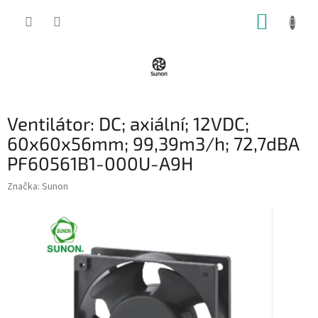
Přejít
NÁKUP
na
obsah
KOŠÍK
Ventilátor: DC; axiální; 12VDC;
60x60x56mm; 99,39m3/h; 72,7dBA
PF60561B1-000U-A9H
Značka:
Sunon