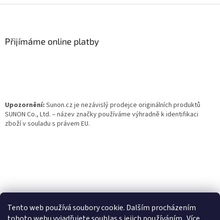
Z
á
p
a
Přijímáme online platby
t
í
Upozornění:
Sunon.cz je nezávislý prodejce originálních produktů
SUNON Co., Ltd. – název značky používáme výhradně k identifikaci
zboží v souladu s právem EU.
Tento web používá soubory cookie. Dalším procházením
tohoto webu vyjadřujete souhlas s jejich používáním.. Více