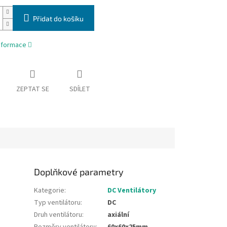
Přidat do košíku
informace
ZEPTAT SE
SDÍLET
Doplňkové parametry
Kategorie
:
DC Ventilátory
Typ ventilátoru
:
DC
Druh ventilátoru
:
axiální
Rozměry ventilátoru
:
60x60x25mm