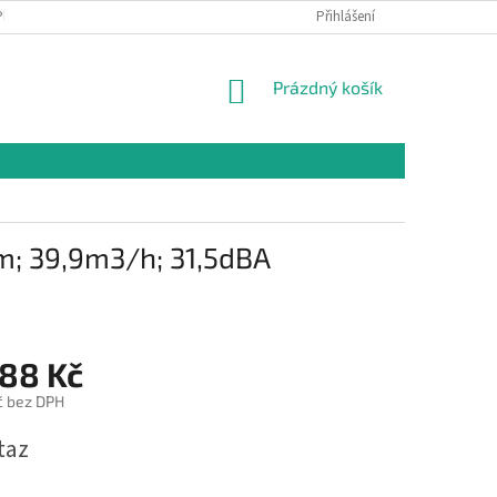
PR
Přihlášení
NÁKUPNÍ
Prázdný košík
KOŠÍK
mm; 39,9m3/h; 31,5dBA
,88 Kč
č bez DPH
taz