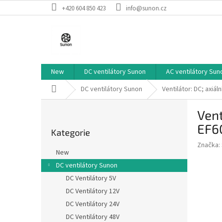
Přejít
+420 604 850 423
info@sunon.cz
na
obsah
New
DC ventilátory Sunon
AC ventilátory Sun
Domů
DC ventilátory Sunon
Ventilátor: DC; axi
P
Vent
o
Přeskočit
s
EF6
Kategorie
kategorie
t
Značka:
r
New
a
DC ventilátory Sunon
n
DC Ventilátory 5V
n
í
DC Ventilátory 12V
p
DC Ventilátory 24V
a
DC Ventilátory 48V