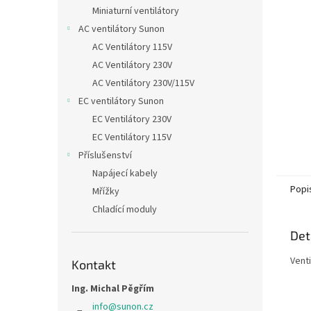
n
Miniaturní ventilátory
e
AC ventilátory Sunon
l
AC Ventilátory 115V
AC Ventilátory 230V
AC Ventilátory 230V/115V
EC ventilátory Sunon
EC Ventilátory 230V
EC Ventilátory 115V
Příslušenství
Napájecí kabely
Popi
Mřížky
Chladící moduly
Det
Vent
Kontakt
Ing. Michal Pěgřím
info
@
sunon.cz