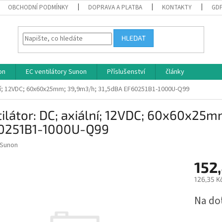
OBCHODNÍ PODMÍNKY
DOPRAVA A PLATBA
KONTAKTY
GD
HLEDAT
on
EC ventilátory Sunon
Příslušenství
články
ální; 12VDC; 60x60x25mm; 39,9m3/h; 31,5dBA EF60251B1-1000U-Q99
ilátor: DC; axiální; 12VDC; 60x60x25
0251B1-1000U-Q99
Sunon
152
126,35 K
Měrná
Na do
cena: