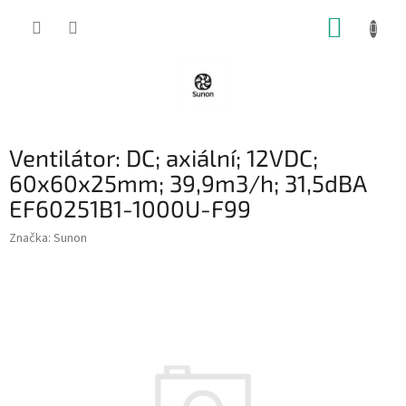
Přejít
NÁKUP
na
obsah
KOŠÍK
Ventilátor: DC; axiální; 12VDC;
60x60x25mm; 39,9m3/h; 31,5dBA
EF60251B1-1000U-F99
Značka:
Sunon