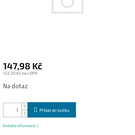
147,98 Kč
122,30 Kč bez DPH
Měrná
Na dotaz
cena:
Přidat do košíku
Detailní informace