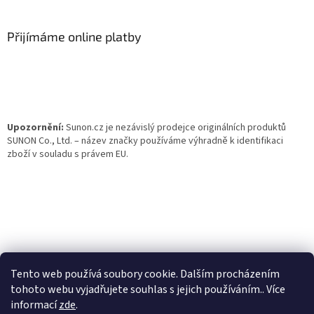
á
p
a
Přijímáme online platby
t
í
Upozornění:
Sunon.cz je nezávislý prodejce originálních produktů
SUNON Co., Ltd. – název značky používáme výhradně k identifikaci
zboží v souladu s právem EU.
Tento web používá soubory cookie. Dalším procházením
tohoto webu vyjadřujete souhlas s jejich používáním.. Více
informací
zde
.