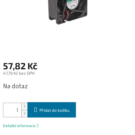
57,82 Kč
47,79 Kč bez DPH
Měrná
Na dotaz
cena:
Přidat do košíku
Detailní informace