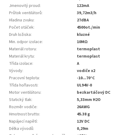
Jmenovitý proud
:
122mA
Průtok ventilátorů
:
39,72m3/h
Hladina zvuku
:
27dBA
Počet otáček
:
4500ot./min
Druh ložiska
:
kluzné
Min. odpor izolace
:
10MΩ
Materiál rotoru
:
termoplast
Materiál krytu
:
termoplast
Třída izolace
:
A
Vývody
:
vodiče x2
Pracovní teplota
:
-10...70°C
Třída hořlavosti
:
UL94V-0
Motor ventilátoru
:
bezkartáčový DC
Statický tlak
:
5,33mm H2O
Rozměr vodiče
:
26AWG
Hmotnost brutto
:
45.38 g
Napájecí napětí
:
12V DC
Délka vývodů
:
0,29m