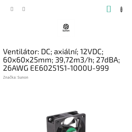
Přejít
NÁKUP
na
obsah
KOŠÍK
Ventilátor: DC; axiální; 12VDC;
60x60x25mm; 39,72m3/h; 27dBA;
26AWG EE60251S1-1000U-999
Značka:
Sunon