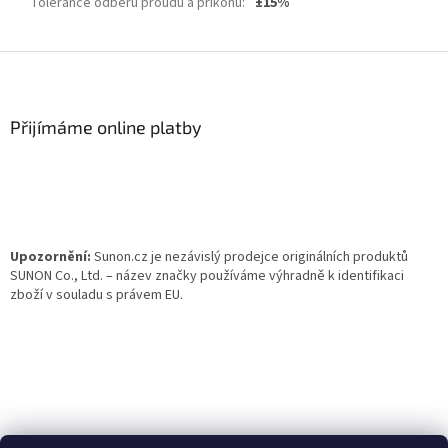
Tolerance odběru proudu a příkonu
:
±15%
Z
á
p
a
Přijímáme online platby
t
í
Upozornění:
Sunon.cz je nezávislý prodejce originálních produktů
SUNON Co., Ltd. – název značky používáme výhradně k identifikaci
zboží v souladu s právem EU.