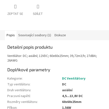
ZEPTAT SE
SDÍLET
Popis
Související soubory (1)
Diskuze
Detailní popis produktu
Ventilátor: DC; axiální; 12VDC; 60x60x25mm; 39,72m3/h; 27dBA;
26AWG
Doplňkové parametry
Kategorie
:
DC Ventilátory
Typ ventilátoru
:
DC
Druh ventilátoru
:
axiální
Pracovní napětí
:
4,5...13,8V DC
Rozměry ventilátoru
:
60x60x25mm
Příkon
:
1,56W