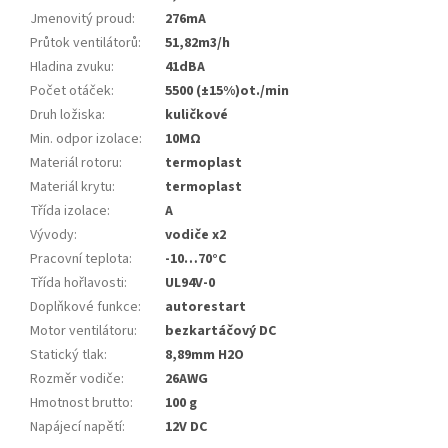
Jmenovitý proud
:
276mA
Průtok ventilátorů
:
51,82m3/h
Hladina zvuku
:
41dBA
Počet otáček
:
5500 (±15%)ot./min
Druh ložiska
:
kuličkové
Min. odpor izolace
:
10MΩ
Materiál rotoru
:
termoplast
Materiál krytu
:
termoplast
Třída izolace
:
A
Vývody
:
vodiče x2
Pracovní teplota
:
-10…70°C
Třída hořlavosti
:
UL94V-0
Doplňkové funkce
:
autorestart
Motor ventilátoru
:
bezkartáčový DC
Statický tlak
:
8,89mm H2O
Rozměr vodiče
:
26AWG
Hmotnost brutto
:
100 g
Napájecí napětí
:
12V DC