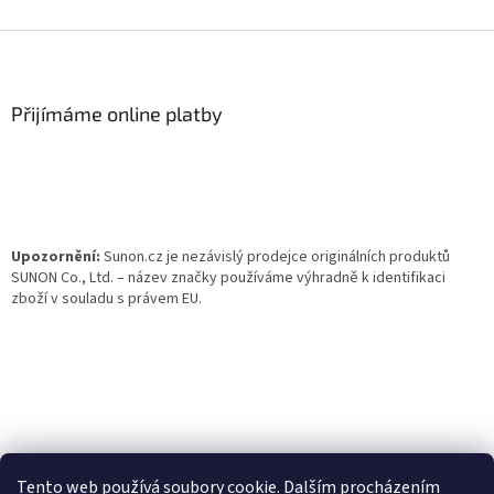
Z
á
p
a
Přijímáme online platby
t
í
Upozornění:
Sunon.cz je nezávislý prodejce originálních produktů
SUNON Co., Ltd. – název značky používáme výhradně k identifikaci
zboží v souladu s právem EU.
Tento web používá soubory cookie. Dalším procházením