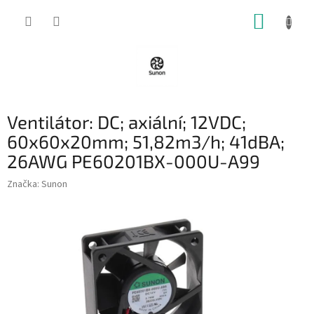
Přejít
NÁKUP
na
obsah
KOŠÍK
Ventilátor: DC; axiální; 12VDC;
60x60x20mm; 51,82m3/h; 41dBA;
26AWG PE60201BX-000U-A99
Značka:
Sunon