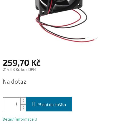
259,70 Kč
214,63 Kč bez DPH
Měrná
Na dotaz
cena:
Přidat do košíku
Detailní informace