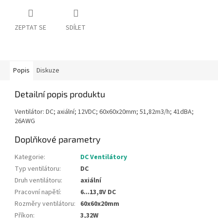
ZEPTAT SE
SDÍLET
Popis
Diskuze
Detailní popis produktu
Ventilátor: DC; axiální; 12VDC; 60x60x20mm; 51,82m3/h; 41dBA;
26AWG
Doplňkové parametry
Kategorie
:
DC Ventilátory
Typ ventilátoru
:
DC
Druh ventilátoru
:
axiální
Pracovní napětí
:
6...13,8V DC
Rozměry ventilátoru
:
60x60x20mm
Příkon
:
3,32W