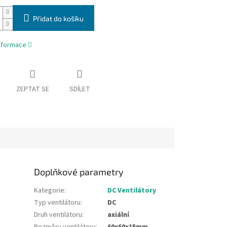
Přidat do košíku
informace
ZEPTAT SE
SDÍLET
Doplňkové parametry
Kategorie
:
DC Ventilátory
Typ ventilátoru
:
DC
Druh ventilátoru
:
axiální
Rozměry ventilátoru
:
60x60x15mm