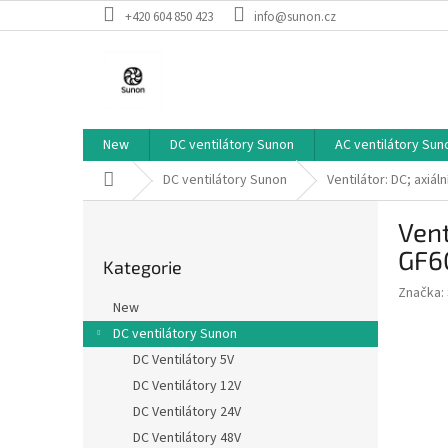
Přejít
+420 604 850 423
info@sunon.cz
na
obsah
New
DC ventilátory Sunon
AC ventilátory Sun
Domů
DC ventilátory Sunon
Ventilátor: DC; axi
P
Vent
o
Přeskočit
s
GF6
Kategorie
kategorie
t
Značka:
r
New
a
DC ventilátory Sunon
n
DC Ventilátory 5V
n
í
DC Ventilátory 12V
p
DC Ventilátory 24V
a
DC Ventilátory 48V