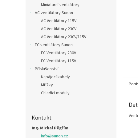
n
Miniaturní ventilátory
e
AC ventilátory Sunon
l
AC Ventilátory 115V
AC Ventilátory 230V
AC Ventilátory 230V/115V
EC ventilátory Sunon
EC Ventilátory 230V
EC Ventilátory 115V
Příslušenství
Napájecí kabely
Popi
Mřížky
Chladící moduly
Det
Venti
Kontakt
Ing. Michal Pěgřím
info
@
sunon.cz