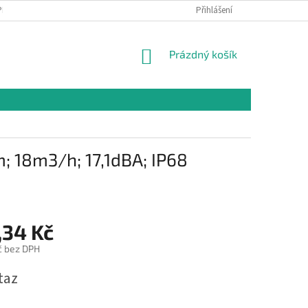
PR
Přihlášení
NÁKUPNÍ
Prázdný košík
KOŠÍK
m; 18m3/h; 17,1dBA; IP68
,34 Kč
č bez DPH
taz