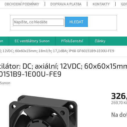
OBCHODNÍ PODMÍNKY
DOPRAVA A PLATBA
KONTAKTY
GD
HLEDAT
on
EC ventilátory Sunon
Příslušenství
články
ální; 12VDC; 60x60x15mm; 18m3/h; 17,1dBA; IP68 GF60151B9-1E00U-FE9
ilátor: DC; axiální; 12VDC; 60x60x15m
0151B9-1E00U-FE9
Sunon
326
269,70 K
Měrná
Na do
cena: