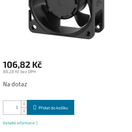
106,82 Kč
88,28 Kč bez DPH
Měrná
Na dotaz
cena:
Přidat do košíku
Detailní informace