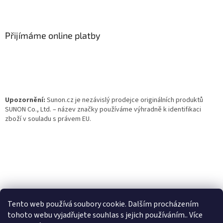
Z
á
p
a
Přijímáme online platby
t
í
Upozornění:
Sunon.cz je nezávislý prodejce originálních produktů
SUNON Co., Ltd. – název značky používáme výhradně k identifikaci
zboží v souladu s právem EU.
Tento web používá soubory cookie. Dalším procházením
tohoto webu vyjadřujete souhlas s jejich používáním.. Více