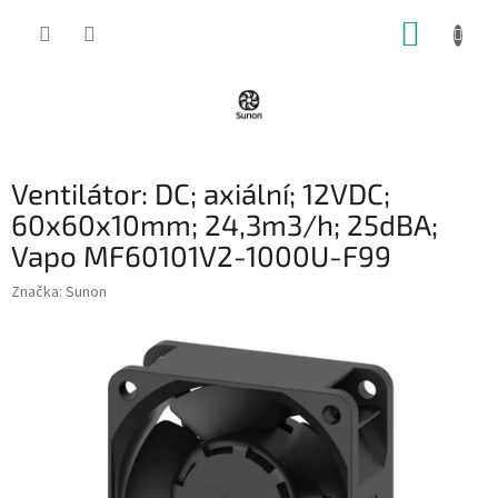
Přejít
NÁKUP
na
obsah
KOŠÍK
Ventilátor: DC; axiální; 12VDC;
60x60x10mm; 24,3m3/h; 25dBA;
Vapo MF60101V2-1000U-F99
Značka:
Sunon