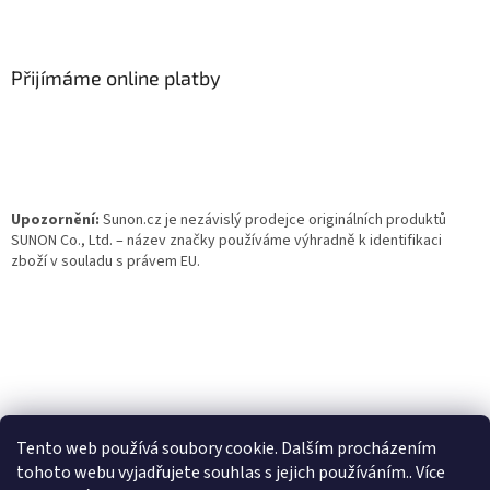
Z
á
p
a
Přijímáme online platby
t
í
Upozornění:
Sunon.cz je nezávislý prodejce originálních produktů
SUNON Co., Ltd. – název značky používáme výhradně k identifikaci
zboží v souladu s právem EU.
Tento web používá soubory cookie. Dalším procházením
tohoto webu vyjadřujete souhlas s jejich používáním.. Více