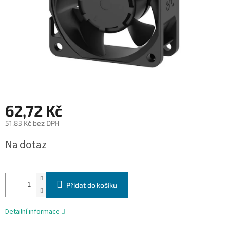
62,72 Kč
51,83 Kč bez DPH
Měrná
Na dotaz
cena:
Přidat do košíku
Detailní informace