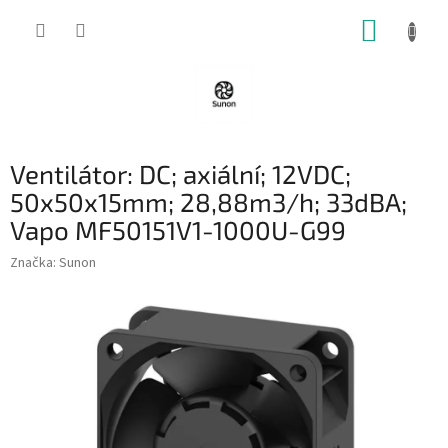
Přejít
NÁKUP
na
obsah
KOŠÍK
Ventilátor: DC; axiální; 12VDC;
50x50x15mm; 28,88m3/h; 33dBA;
Vapo MF50151V1-1000U-G99
Značka:
Sunon