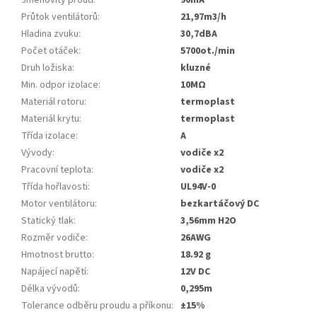
Jmenovitý proud
:
90mA
Průtok ventilátorů
:
21,97m3/h
Hladina zvuku
:
30,7dBA
Počet otáček
:
5700ot./min
Druh ložiska
:
kluzné
Min. odpor izolace
:
10MΩ
Materiál rotoru
:
termoplast
Materiál krytu
:
termoplast
Třída izolace
:
A
Vývody
:
vodiče x2
Pracovní teplota
:
vodiče x2
Třída hořlavosti
:
UL94V-0
Motor ventilátoru
:
bezkartáčový DC
Statický tlak
:
3,56mm H2O
Rozměr vodiče
:
26AWG
Hmotnost brutto
:
18.92 g
Napájecí napětí
:
12V DC
Délka vývodů
:
0,295m
Tolerance odběru proudu a příkonu
:
±15%