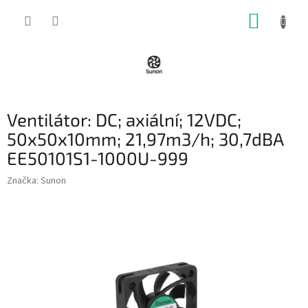
Přejít
NÁKUP
na
obsah
KOŠÍK
Ventilátor: DC; axiální; 12VDC;
50x50x10mm; 21,97m3/h; 30,7dBA
EE50101S1-1000U-999
Značka:
Sunon