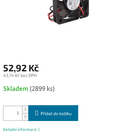
52,92 Kč
43,74 Kč bez DPH
Měrná
Skladem
(2899 ks)
cena:
Přidat do košíku
Detailní informace