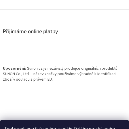
Z
á
p
a
Přijímáme online platby
t
í
Upozornění:
Sunon.cz je nezávislý prodejce originálních produktů
SUNON Co., Ltd. – název značky používáme výhradně k identifikaci
zboží v souladu s právem EU.
Tento web používá soubory cookie. Dalším procházením