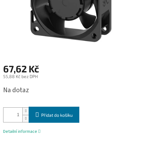
67,62 Kč
55,88 Kč bez DPH
Měrná
Na dotaz
cena:
Přidat do košíku
Detailní informace