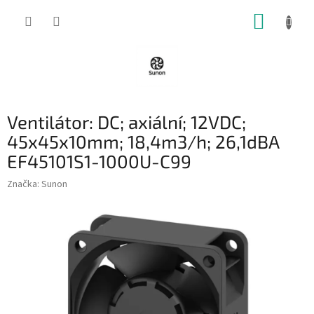
Přejít
NÁKUP
na
obsah
KOŠÍK
Ventilátor: DC; axiální; 12VDC;
45x45x10mm; 18,4m3/h; 26,1dBA
EF45101S1-1000U-C99
Značka:
Sunon