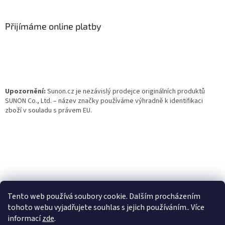
á
p
a
Přijímáme online platby
t
í
Upozornění:
Sunon.cz je nezávislý prodejce originálních produktů
SUNON Co., Ltd. – název značky používáme výhradně k identifikaci
zboží v souladu s právem EU.
Tento web používá soubory cookie. Dalším procházením
tohoto webu vyjadřujete souhlas s jejich používáním.. Více
informací
zde
.