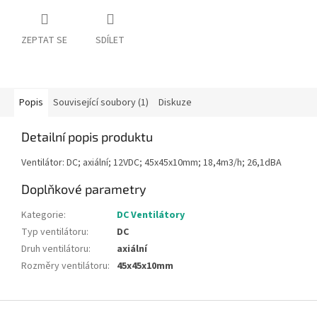
ZEPTAT SE
SDÍLET
Popis
Související soubory (1)
Diskuze
Detailní popis produktu
Ventilátor: DC; axiální; 12VDC; 45x45x10mm; 18,4m3/h; 26,1dBA
Doplňkové parametry
Kategorie
:
DC Ventilátory
Typ ventilátoru
:
DC
Druh ventilátoru
:
axiální
Rozměry ventilátoru
:
45x45x10mm
Z