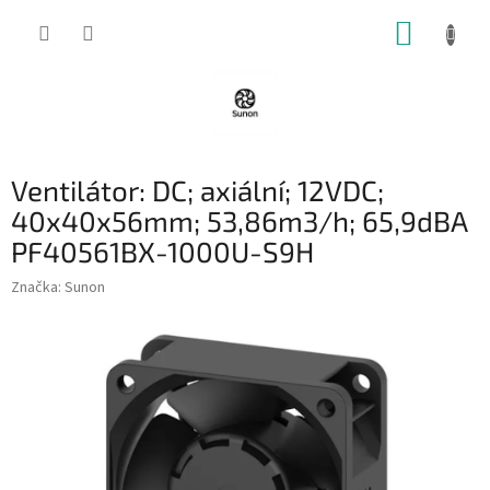
Přejít
NÁKUP
na
obsah
KOŠÍK
Ventilátor: DC; axiální; 12VDC;
40x40x56mm; 53,86m3/h; 65,9dBA
PF40561BX-1000U-S9H
Značka:
Sunon