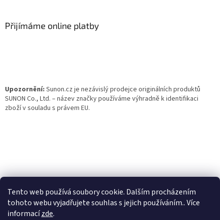
á
p
a
Přijímáme online platby
t
í
Upozornění:
Sunon.cz je nezávislý prodejce originálních produktů
SUNON Co., Ltd. – název značky používáme výhradně k identifikaci
zboží v souladu s právem EU.
Tento web používá soubory cookie. Dalším procházením
tohoto webu vyjadřujete souhlas s jejich používáním.. Více
informací
zde
.