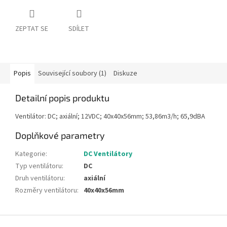
ZEPTAT SE
SDÍLET
Popis
Související soubory (1)
Diskuze
Detailní popis produktu
Ventilátor: DC; axiální; 12VDC; 40x40x56mm; 53,86m3/h; 65,9dBA
Doplňkové parametry
Kategorie
:
DC Ventilátory
Typ ventilátoru
:
DC
Druh ventilátoru
:
axiální
Rozměry ventilátoru
:
40x40x56mm
Z