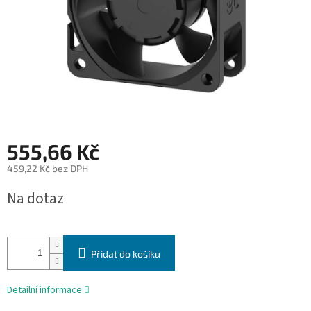
555,66 Kč
459,22 Kč bez DPH
Měrná
Na dotaz
cena:
Přidat do košíku
Detailní informace