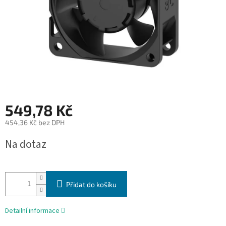
549,78 Kč
454,36 Kč bez DPH
Měrná
Na dotaz
cena:
Přidat do košíku
Detailní informace