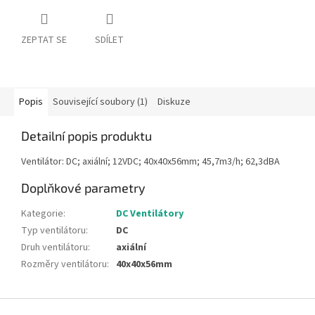
ZEPTAT SE
SDÍLET
Popis
Související soubory (1)
Diskuze
Detailní popis produktu
Ventilátor: DC; axiální; 12VDC; 40x40x56mm; 45,7m3/h; 62,3dBA
Doplňkové parametry
Kategorie
:
DC Ventilátory
Typ ventilátoru
:
DC
Druh ventilátoru
:
axiální
Rozměry ventilátoru
:
40x40x56mm
Z