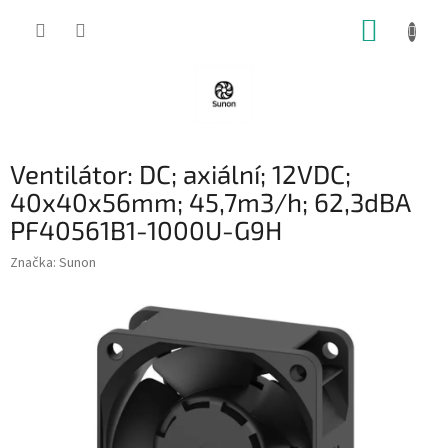
Přejít
NÁKUP
na
obsah
KOŠÍK
Ventilátor: DC; axiální; 12VDC;
40x40x56mm; 45,7m3/h; 62,3dBA
PF40561B1-1000U-G9H
Značka:
Sunon