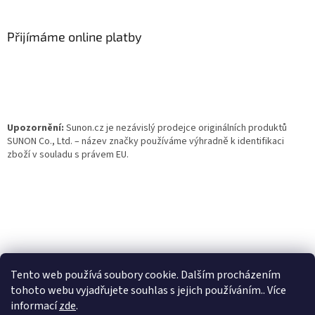
á
p
a
Přijímáme online platby
t
í
Upozornění:
Sunon.cz je nezávislý prodejce originálních produktů
SUNON Co., Ltd. – název značky používáme výhradně k identifikaci
zboží v souladu s právem EU.
Tento web používá soubory cookie. Dalším procházením
tohoto webu vyjadřujete souhlas s jejich používáním.. Více
informací
zde
.