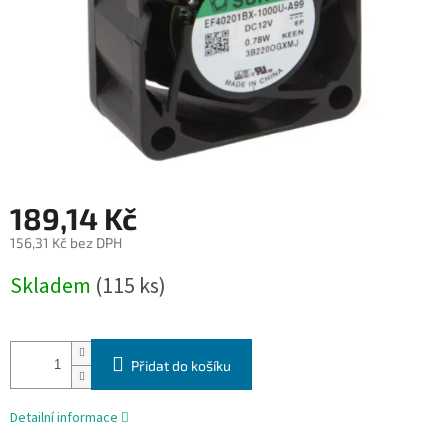
189,14 Kč
156,31 Kč bez DPH
Měrná
Skladem
(115 ks)
cena:
Přidat do košíku
Detailní informace