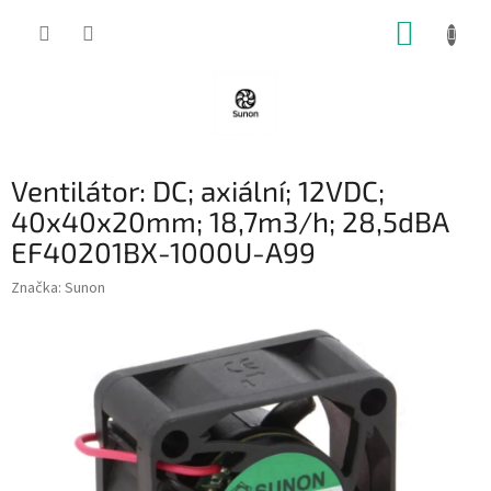
Přejít
NÁKUP
na
obsah
KOŠÍK
Ventilátor: DC; axiální; 12VDC;
40x40x20mm; 18,7m3/h; 28,5dBA
EF40201BX-1000U-A99
Značka:
Sunon