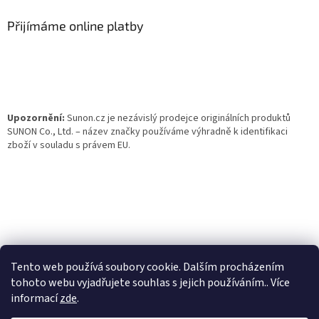
p
a
Přijímáme online platby
t
í
Upozornění:
Sunon.cz je nezávislý prodejce originálních produktů
SUNON Co., Ltd. – název značky používáme výhradně k identifikaci
zboží v souladu s právem EU.
Tento web používá soubory cookie. Dalším procházením
tohoto webu vyjadřujete souhlas s jejich používáním.. Více
informací
zde
.