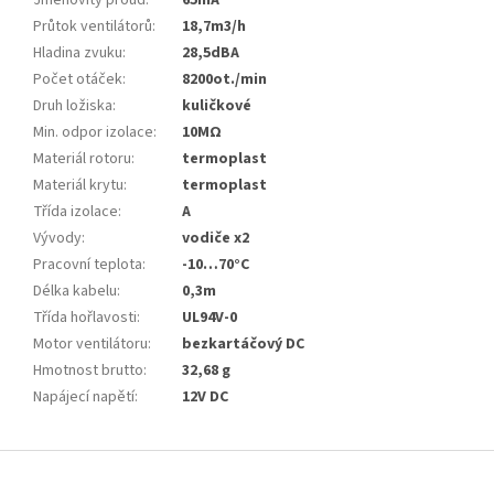
Jmenovitý proud
:
65mA
Průtok ventilátorů
:
18,7m3/h
Hladina zvuku
:
28,5dBA
Počet otáček
:
8200ot./min
Druh ložiska
:
kuličkové
Min. odpor izolace
:
10MΩ
Materiál rotoru
:
termoplast
Materiál krytu
:
termoplast
Třída izolace
:
A
Vývody
:
vodiče x2
Pracovní teplota
:
-10…70°C
Délka kabelu
:
0,3m
Třída hořlavosti
:
UL94V-0
Motor ventilátoru
:
bezkartáčový DC
Hmotnost brutto
:
32,68 g
Napájecí napětí
:
12V DC
Z
á