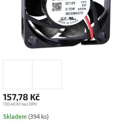
157,78 Kč
130,40 Kč bez DPH
Měrná
Skladem
(394 ks)
cena: