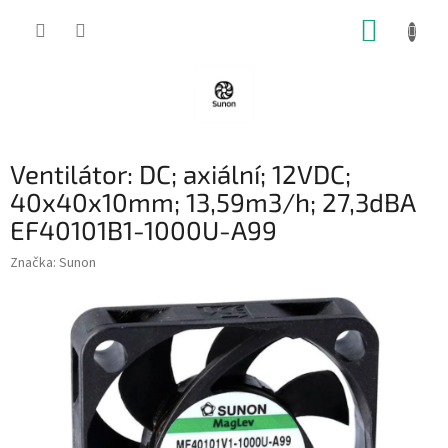
Přejít
NÁKUP
na
obsah
KOŠÍK
Ventilátor: DC; axiální; 12VDC;
40x40x10mm; 13,59m3/h; 27,3dBA
EF40101B1-1000U-A99
Značka:
Sunon