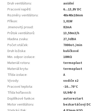
Druh ventilátoru
:
axiální
Pracovní napětí
:
6...13,8V DC
Rozměry ventilátoru
:
40x40x10mm
Příkon
:
1,01W
Jmenovitý proud
:
82mA
Průtok ventilátorů
:
13,59m3/h
Hladina zvuku
:
27,3dBA
Počet otáček
:
7000ot./min
Druh ložiska
:
kuličkové
Min. odpor izolace
:
10MΩ
Materiál rotoru
:
termoplast
Materiál krytu
:
termoplast
Třída izolace
:
A
Vývody
:
vodiče x2
Pracovní teplota
:
-10...70°C
Třída hořlavosti
:
UL94V-0
Doplňkové funkce
:
autorestart
Motor ventilátoru
:
bezkartáčový DC
Statický tlak
:
4,82mm H2O