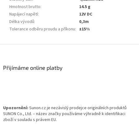
Hmotnost brutto
:
14.5 g
Napájecí napětí
:
12V DC
Délka vývodů
:
0,3m
Tolerance odběru proudu a příkonu
:
±15%
Z
á
p
a
Přijímáme online platby
t
í
Upozornění:
Sunon.cz je nezávislý prodejce originálních produktů
SUNON Co., Ltd. – název značky používáme výhradně k identifikaci
zboží v souladu s právem EU.