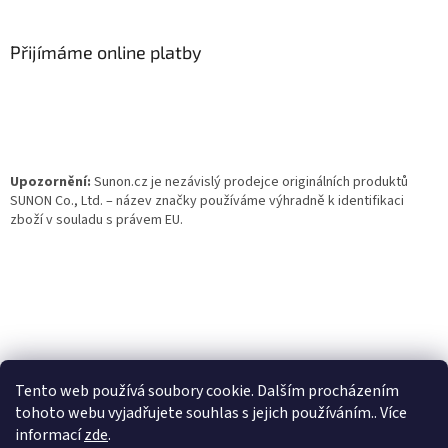
á
p
a
Přijímáme online platby
t
í
Upozornění:
Sunon.cz je nezávislý prodejce originálních produktů
SUNON Co., Ltd. – název značky používáme výhradně k identifikaci
zboží v souladu s právem EU.
Tento web používá soubory cookie. Dalším procházením
tohoto webu vyjadřujete souhlas s jejich používáním.. Více
informací
zde
.