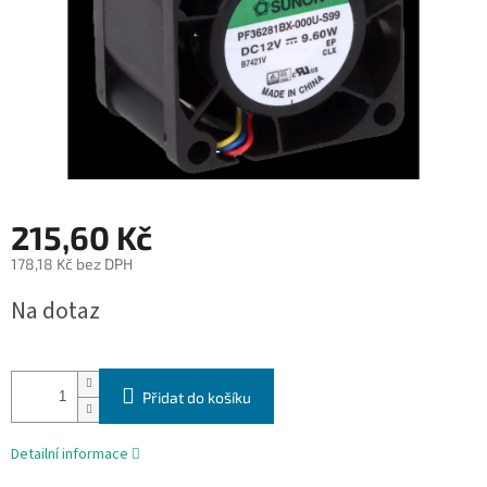
215,60 Kč
178,18 Kč bez DPH
Měrná
Na dotaz
cena:
Přidat do košíku
Detailní informace