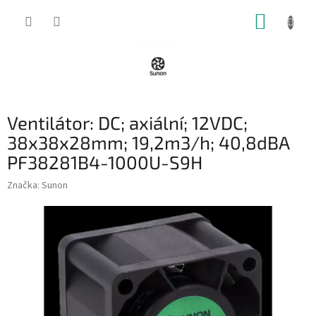
Přejít
NÁKUP
na
obsah
KOŠÍK
Ventilátor: DC; axiální; 12VDC;
38x38x28mm; 19,2m3/h; 40,8dBA
PF38281B4-1000U-S9H
Značka:
Sunon