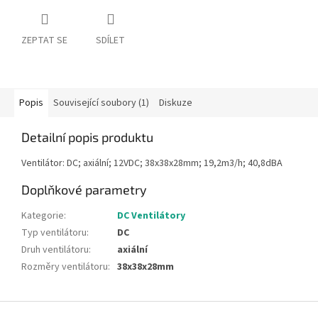
ZEPTAT SE
SDÍLET
Popis
Související soubory (1)
Diskuze
Detailní popis produktu
Ventilátor: DC; axiální; 12VDC; 38x38x28mm; 19,2m3/h; 40,8dBA
Doplňkové parametry
Kategorie
:
DC Ventilátory
Typ ventilátoru
:
DC
Druh ventilátoru
:
axiální
Rozměry ventilátoru
:
38x38x28mm
Z