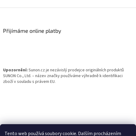
Z
á
p
a
Přijímáme online platby
t
í
Upozornění:
Sunon.cz je nezávislý prodejce originálních produktů
SUNON Co., Ltd. – název značky používáme výhradně k identifikaci
zboží v souladu s právem EU.
Tento web používá soubory cookie. Dalším procházením