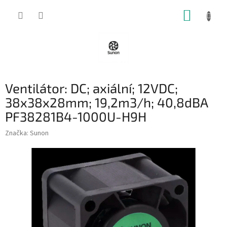
Přejít
NÁKUP
na
obsah
KOŠÍK
Ventilátor: DC; axiální; 12VDC;
38x38x28mm; 19,2m3/h; 40,8dBA
PF38281B4-1000U-H9H
Značka:
Sunon