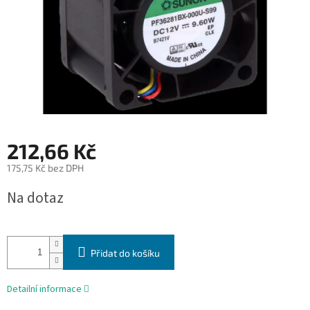
212,66 Kč
175,75 Kč bez DPH
Měrná
Na dotaz
cena:
Přidat do košíku
Detailní informace