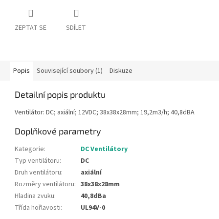
ZEPTAT SE
SDÍLET
Popis
Související soubory (1)
Diskuze
Detailní popis produktu
Ventilátor: DC; axiální; 12VDC; 38x38x28mm; 19,2m3/h; 40,8dBA
Doplňkové parametry
Kategorie
:
DC Ventilátory
Typ ventilátoru
:
DC
Druh ventilátoru
:
axiální
Rozměry ventilátoru
:
38x38x28mm
Hladina zvuku
:
40,8dBa
Třída hořlavosti
:
UL94V-0