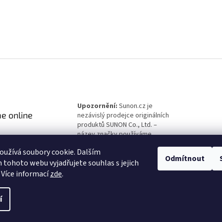
Upozornění:
Sunon.cz je
e online
nezávislý prodejce originálních
produktů SUNON Co., Ltd. –
název značky používáme
výhradně k identifikaci zboží v
užívá soubory cookie. Dalším
souladu s právem EU.
Odmítnout
tohoto webu vyjadřujete souhlas s jejich
 Více informací
zde
.
í
 Pěgřímová. Provozovatel e-shopu
. Všechna práva vyhrazena.