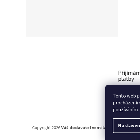
Z
á
p
a
t
Přijímám
í
platby
Tento web po
procházením 
používáním..
Nastaven
Copyright 2026
Váš dodavatel ventilátorů Ing. Lucie