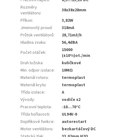
Rozměry
38x38x28mm
ventilátoru
:
Příkon
:
3,82W
Jmenovitý proud
:
318mA
Průtok ventilátorů
:
28,71m3/h
Hladina zvuku
:
56,4dBA
15000
Počet otáček
:
(±10%)ot./min
Druh ložiska
:
kuličkové
Min. odpor izolace
:
10MΩ
Materiál rotoru
:
termoplast
Materiál krytu
:
termoplast
Třída izolace
:
A
Vývody
:
vodiče x2
Pracovní teplota
:
-10…70°C
Třída hořlavosti
:
UL94V-0
Doplňkové funkce
:
autorestart
Motor ventilátoru
:
bezkartáčový DC
Statický tlak
:
33,02mm H2O