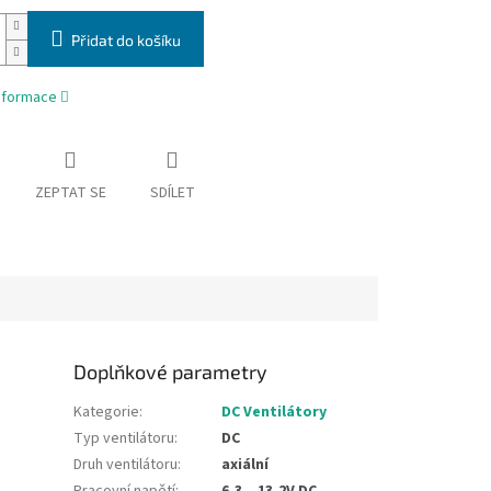
Přidat do košíku
informace
ZEPTAT SE
SDÍLET
Doplňkové parametry
Kategorie
:
DC Ventilátory
Typ ventilátoru
:
DC
Druh ventilátoru
:
axiální
Pracovní napětí
:
6,3…13,2V DC