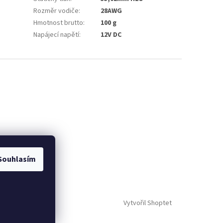
Rozměr vodiče
:
28AWG
Hmotnost brutto
:
100 g
Napájecí napětí
:
12V DC
Souhlasím
Vytvořil Shoptet