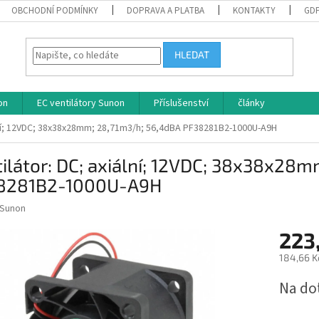
OBCHODNÍ PODMÍNKY
DOPRAVA A PLATBA
KONTAKTY
GD
HLEDAT
on
EC ventilátory Sunon
Příslušenství
články
ální; 12VDC; 38x38x28mm; 28,71m3/h; 56,4dBA PF38281B2-1000U-A9H
ilátor: DC; axiální; 12VDC; 38x38x28
8281B2-1000U-A9H
Sunon
223
184,66 K
Měrná
Na do
cena: