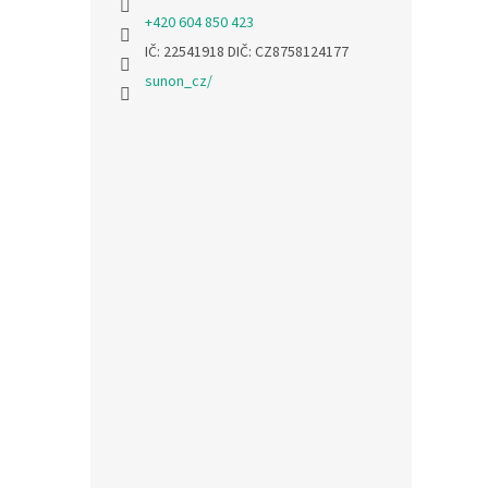
+420 604 850 423
IČ: 22541918 DIČ: CZ8758124177
sunon_cz/