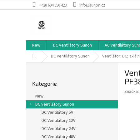
Přejít
+420 604 850 423
info@sunon.cz
na
obsah
New
DC ventilátory Sunon
AC ventilátory Sun
Domů
DC ventilátory Sunon
Ventilátor: DC; axi
P
Vent
o
Přeskočit
s
PF3
Kategorie
kategorie
t
Značka:
r
New
a
DC ventilátory Sunon
n
DC Ventilátory 5V
n
í
DC Ventilátory 12V
p
DC Ventilátory 24V
a
DC Ventilátory 48V