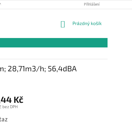
PR
Přihlášení
NÁKUPNÍ
Prázdný košík
KOŠÍK
mm; 28,71m3/h; 56,4dBA
,44 Kč
č bez DPH
taz