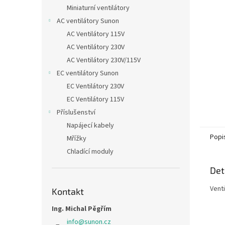
n
Miniaturní ventilátory
e
AC ventilátory Sunon
l
AC Ventilátory 115V
AC Ventilátory 230V
AC Ventilátory 230V/115V
EC ventilátory Sunon
EC Ventilátory 230V
EC Ventilátory 115V
Příslušenství
Napájecí kabely
Popi
Mřížky
Chladící moduly
Det
Vent
Kontakt
Ing. Michal Pěgřím
info
@
sunon.cz