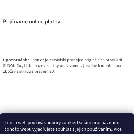
Z
á
p
a
Přijímáme online platby
t
í
Upozornění:
Sunon.cz je nezávislý prodejce originálních produktů
SUNON Co., Ltd. – název značky používáme výhradně k identifikaci
zboží v souladu s právem EU.
Tento web používá soubory cookie. Dalším procházením
tohoto webu vyjadřujete souhlas s jejich používáním.. Více