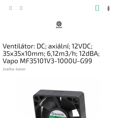
Přejít
NÁKUP
na
obsah
KOŠÍK
Ventilátor: DC; axiální; 12VDC;
35x35x10mm; 6,12m3/h; 12dBA;
Vapo MF35101V3-1000U-G99
Značka:
Sunon