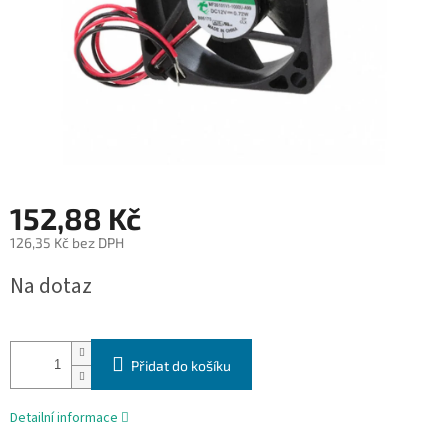
152,88 Kč
126,35 Kč bez DPH
Měrná
Na dotaz
cena:
Přidat do košíku
Detailní informace