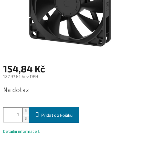
154,84 Kč
127,97 Kč bez DPH
Měrná
Na dotaz
cena:
Přidat do košíku
Detailní informace