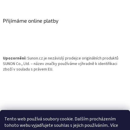
Z
á
p
a
Přijímáme online platby
t
í
Upozornění:
Sunon.cz je nezávislý prodejce originálních produktů
SUNON Co., Ltd. – název značky používáme výhradně k identifikaci
zboží v souladu s právem EU.
Tento web používá soubory cookie. Dalším procházením
tohoto webu vyjadřujete souhlas s jejich používáním.. Více