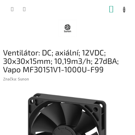
Přejít
NÁKUP
na
obsah
KOŠÍK
Ventilátor: DC; axiální; 12VDC;
30x30x15mm; 10,19m3/h; 27dBA;
Vapo MF30151V1-1000U-F99
Značka:
Sunon