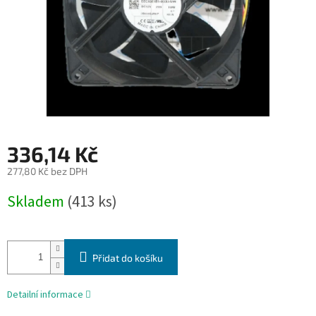
336,14 Kč
277,80 Kč bez DPH
Měrná
Skladem
(413 ks)
cena:
Přidat do košíku
Detailní informace