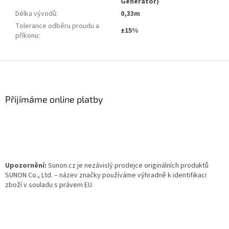
Generator)
Délka vývodů
:
0,33m
Tolerance odběru proudu a
±15%
příkonu
:
Z
á
p
a
Přijímáme online platby
t
í
Upozornění:
Sunon.cz je nezávislý prodejce originálních produktů
SUNON Co., Ltd. – název značky používáme výhradně k identifikaci
zboží v souladu s právem EU.