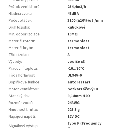
Jmenovitý proud
:
800mA
Průtok ventilátorů
:
234,4m3/h
Hladina zvuku
:
48dBA
Počet otáček
:
3100 (±10%)ot./min
Druh ložiska
:
kuličkové
Min. odpor izolace
:
10MΩ
Materiál rotoru
:
termoplast
Materiál krytu
:
termoplast
Třída izolace
:
A
Vývody
:
vodiče x3
Pracovní teplota
:
-10...70°C
Třída hořlavosti
:
UL94V-0
Doplňkové funkce
:
autorestart
Motor ventilátoru
:
bezkartáčový DC
Statický tlak
:
9,14mm H2O
Rozměr vodiče
:
24AWG
Hmotnost brutto
:
223.3 g
Napájecí napětí
:
12V DC
typu F (Frequency
Signálový výstup
: