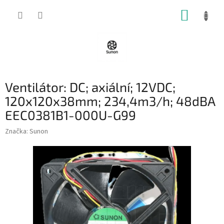
Přejít
NÁKUP
na
obsah
KOŠÍK
Ventilátor: DC; axiální; 12VDC;
120x120x38mm; 234,4m3/h; 48dBA
EEC0381B1-000U-G99
Značka:
Sunon