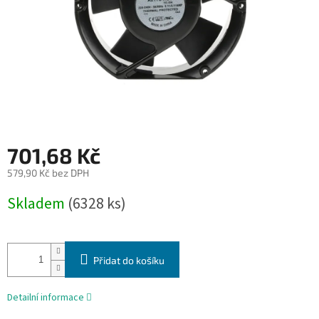
701,68 Kč
579,90 Kč bez DPH
Měrná
Skladem
(6328 ks)
cena:
Přidat do košíku
Detailní informace