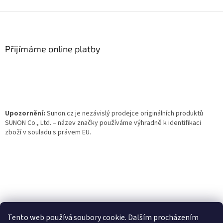
Z
á
p
a
Přijímáme online platby
t
í
Upozornění:
Sunon.cz je nezávislý prodejce originálních produktů
SUNON Co., Ltd. – název značky používáme výhradně k identifikaci
zboží v souladu s právem EU.
Tento web používá soubory cookie. Dalším procházením