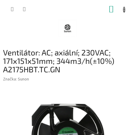
Přejít
NÁKUP
na
obsah
KOŠÍK
Ventilátor: AC; axiální; 230VAC;
171x151x51mm; 344m3/h(±10%)
A2175HBT.TC.GN
Značka:
Sunon