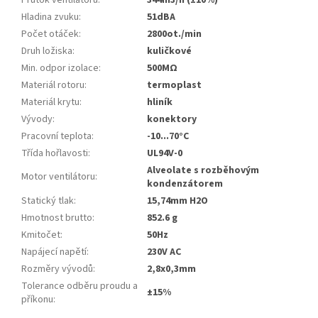
Průtok ventilátorů
:
344m3/h (±10%)
Hladina zvuku
:
51dBA
Počet otáček
:
2800ot./min
Druh ložiska
:
kuličkové
Min. odpor izolace
:
500MΩ
Materiál rotoru
:
termoplast
Materiál krytu
:
hliník
Vývody
:
konektory
Pracovní teplota
:
-10...70°C
Třída hořlavosti
:
UL94V-0
Alveolate s rozběhovým
Motor ventilátoru
:
kondenzátorem
Statický tlak
:
15,74mm H2O
Hmotnost brutto
:
852.6 g
Kmitočet
:
50Hz
Napájecí napětí
:
230V AC
Rozměry vývodů
:
2,8x0,3mm
Tolerance odběru proudu a
±15%
příkonu
: