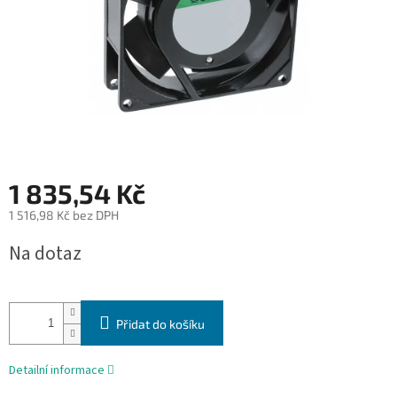
1 835,54 Kč
1 516,98 Kč bez DPH
Měrná
Na dotaz
cena:
Přidat do košíku
Detailní informace