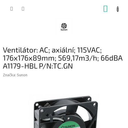
Přejít
NÁKUP
na
obsah
KOŠÍK
Ventilátor: AC; axiální; 115VAC;
176x176x89mm; 569,17m3/h; 66dBA
A1179-HBL P/N:TC.GN
Značka:
Sunon