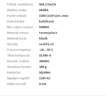
Průtok ventilátorů
:
569,17m3/h
Hladina zvuku
:
66dBA
Počet otáček
:
3250 (±10%)ot./min
Druh ložiska
:
kuličkové
Min. odpor izolace
:
500MΩ
Materiál rotoru
:
termoplast
Materiál krytu
:
hliník
Vývody
:
vodiče x2
Pracovní teplota
:
-10...70°C
Třída hořlavosti
:
UL94V-0
Rozměr vodiče
:
20AWG
Hmotnost brutto
:
200 g
Kmitočet
:
50/60Hz
Napájecí napětí
:
115V AC
Délka vývodů
:
0,3m
Z
á