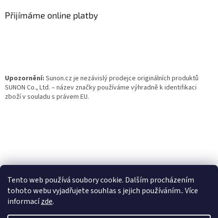
p
a
Přijímáme online platby
t
í
Upozornění:
Sunon.cz je nezávislý prodejce originálních produktů
SUNON Co., Ltd. – název značky používáme výhradně k identifikaci
zboží v souladu s právem EU.
Tento web používá soubory cookie. Dalším procházením
tohoto webu vyjadřujete souhlas s jejich používáním.. Více
informací
zde
.