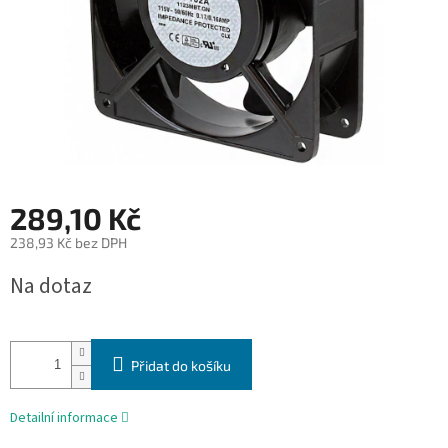
289,10 Kč
238,93 Kč bez DPH
Měrná
Na dotaz
cena:
Přidat do košíku
Detailní informace