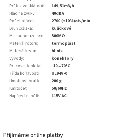
Průtok ventilátorů
:
149,51m3/h
Hladina zvuku
:
40dBA
Počet otáček
:
2700 (±10%)ot./min
Druh ložiska
:
kuličkové
Min. odpor izolace
:
500MΩ
Materiál rotoru
:
termoplast
Materiál krytu
:
hliník
Vývody
:
konektory
Pracovní teplota
:
-10...70°C
Třída hořlavosti
:
UL94V-0
Hmotnost brutto
:
200 g
Kmitočet
:
50/60Hz
Napájecí napětí
:
115V AC
Z
á
p
a
Přijímáme online platby