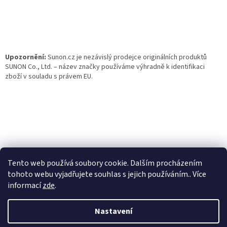
t
í
Upozornění:
Sunon.cz je nezávislý prodejce originálních produktů
SUNON Co., Ltd. – název značky používáme výhradně k identifikaci
zboží v souladu s právem EU.
Tento web používá soubory cookie. Dalším procházením
tohoto webu vyjadřujete souhlas s jejich používáním.. Více
informací
zde
.
Vytvořil Shoptet
Nastavení