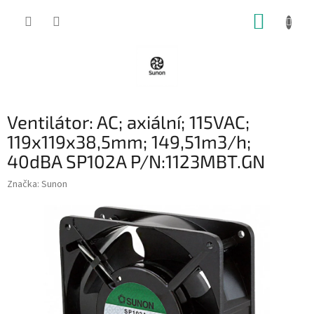
Přejít
NÁKUP
na
obsah
KOŠÍK
Ventilátor: AC; axiální; 115VAC;
119x119x38,5mm; 149,51m3/h;
40dBA SP102A P/N:1123MBT.GN
Značka:
Sunon